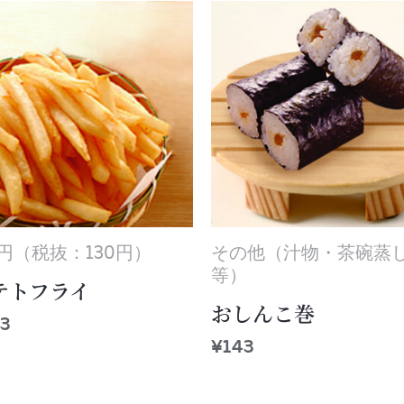
3円（税抜：130円）
その他（汁物・茶碗蒸
等）
テトフライ
おしんこ巻
3
¥
143